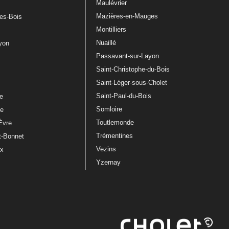
Maulévrier
Mazières-en-Mauges
les-Bois
Montilliers
Nuaillé
ayon
Passavant-sur-Layon
Saint-Christophe-du-Bois
Saint-Léger-sous-Cholet
e
Saint-Paul-du-Bois
re
Somloire
le
Toutlemonde
Èvre
Trémentines
t-Bonnet
Vezins
ux
Yzernay