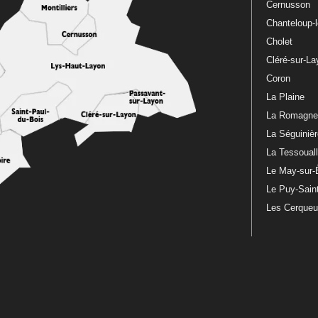
Cernusson
Chanteloup-
Cholet
Cléré-sur-L
Coron
La Plaine
La Romagn
La Séguiniè
La Tessoual
Le May-sur-
Le Puy-Sain
Les Cerque