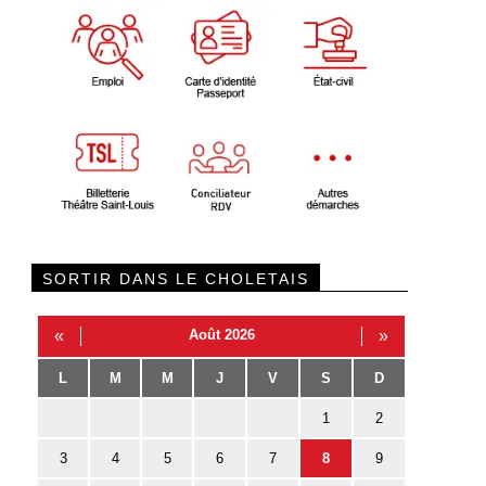
SORTIR DANS LE CHOLETAIS
«
Août 2026
»
L
M
M
J
V
S
D
1
2
3
4
5
6
7
8
9