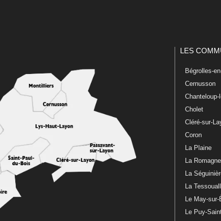
LES COMM
Bégrolles-e
Cernusson
Chanteloup-
Cholet
Cléré-sur-L
Coron
La Plaine
La Romagn
La Séguiniè
La Tessoual
Le May-sur-
Le Puy-Sain