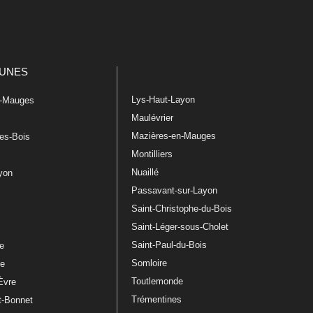
UNES
Lys-Haut-Layon
n-Mauges
Maulévrier
Mazières-en-Mauges
les-Bois
Montilliers
Nuaillé
ayon
Passavant-sur-Layon
Saint-Christophe-du-Bois
Saint-Léger-sous-Cholet
e
Saint-Paul-du-Bois
re
Somloire
le
Toutlemonde
Èvre
Trémentines
t-Bonnet