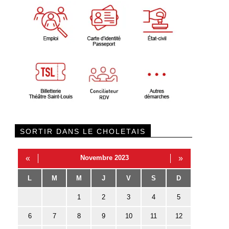
SORTIR DANS LE CHOLETAIS
«
Novembre 2023
»
L
M
M
J
V
S
D
1
2
3
4
5
6
7
8
9
10
11
12