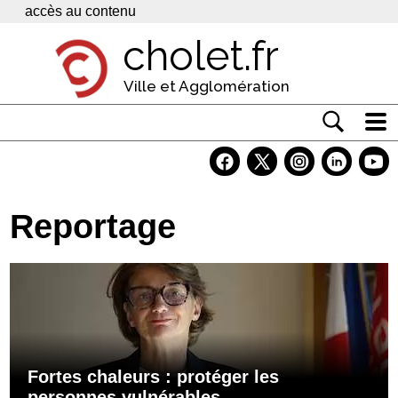
Panneau de gestion des cookies
accès au contenu
cholet.fr
Ville et Agglomération
Actualité
Vivre à Cholet
Reportage
Economie
Services
Contacts
Fortes chaleurs : protéger les
personnes vulnérables