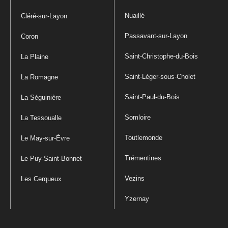
Nuaillé
Cléré-sur-Layon
Passavant-sur-Layon
Coron
Saint-Christophe-du-Bois
La Plaine
Saint-Léger-sous-Cholet
La Romagne
Saint-Paul-du-Bois
La Séguinière
Somloire
La Tessoualle
Toutlemonde
Le May-sur-Èvre
Trémentines
Le Puy-Saint-Bonnet
Vezins
Les Cerqueux
Yzernay