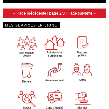
« Page précédente
|
page 2/3
|
Page suivante »
MES SERVICES EN LIGNE