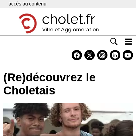
Panneau de gestion des cookies
accès au contenu
cholet.fr
Ville et Agglomération
Actualité
Vivre à Cholet
(Re)découvrez le
Economie
Choletais
Services
Contacts