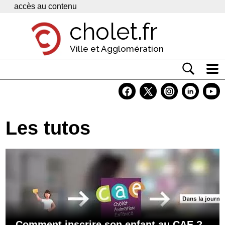
Panneau de gestion des cookies
accès au contenu
cholet.fr
Ville et Agglomération
Actualité
Vivre à Cholet
Les tutos
Economie
Services
Contacts
Comment inscrire son enfant au CAE ?