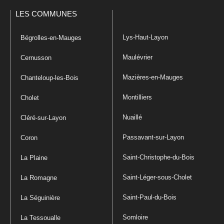
LES COMMUNES
Lys-Haut-Layon
Bégrolles-en-Mauges
Maulévrier
Cernusson
Mazières-en-Mauges
Chanteloup-les-Bois
Montilliers
Cholet
Nuaillé
Cléré-sur-Layon
Passavant-sur-Layon
Coron
Saint-Christophe-du-Bois
La Plaine
Saint-Léger-sous-Cholet
La Romagne
Saint-Paul-du-Bois
La Séguinière
Somloire
La Tessoualle