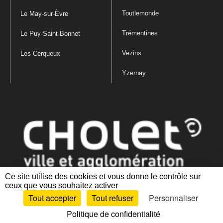
Toutlemonde
Le May-sur-Èvre
Trémentines
Le Puy-Saint-Bonnet
Vezins
Les Cerqueux
Yzernay
Ce site utilise des cookies et vous donne le contrôle sur
ceux que vous souhaitez activer
Mentions légales
|
Politique de confidentialité
|
Politique de gestion
Tout accepter
Tout refuser
Personnaliser
des cookies
|
Plan du site
|
Accessibilité : partiellement conforme
Politique de confidentialité
Artiphp - Ronald Guérin
© 2001-2024 est un logiciel libre distribué sous licence GPL.