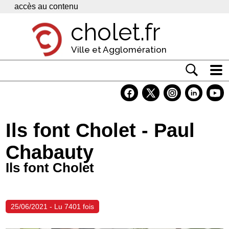
Panneau de gestion des cookies
accès au contenu
cholet.fr
Ville et Agglomération
Actualité
Vivre à Cholet
Ils font Cholet - Paul
Economie
Chabauty
Services
Ils font Cholet
Contacts
25/06/2021 - Lu 7401 fois