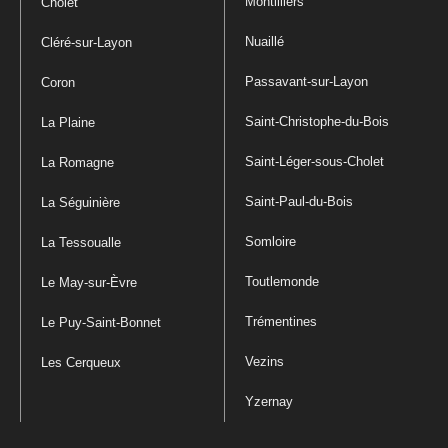
Montilliers
Cholet
Nuaillé
Cléré-sur-Layon
Passavant-sur-Layon
Coron
Saint-Christophe-du-Bois
La Plaine
Saint-Léger-sous-Cholet
La Romagne
Saint-Paul-du-Bois
La Séguinière
Somloire
La Tessoualle
Toutlemonde
Le May-sur-Èvre
Trémentines
Le Puy-Saint-Bonnet
Vezins
Les Cerqueux
Yzernay