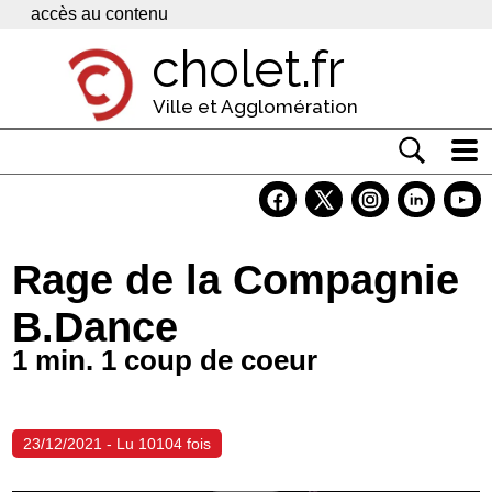
Panneau de gestion des cookies
accès au contenu
cholet.fr
Ville et Agglomération
Actualité
Vivre à Cholet
Rage de la Compagnie
Economie
B.Dance
Services
1 min. 1 coup de coeur
Contacts
23/12/2021 - Lu 10104 fois