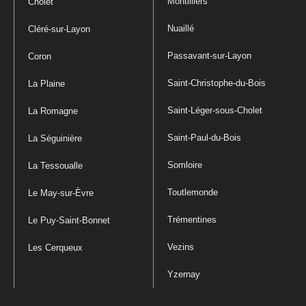
Montilliers
Cholet
Nuaillé
Cléré-sur-Layon
Passavant-sur-Layon
Coron
Saint-Christophe-du-Bois
La Plaine
Saint-Léger-sous-Cholet
La Romagne
Saint-Paul-du-Bois
La Séguinière
Somloire
La Tessoualle
Toutlemonde
Le May-sur-Èvre
Trémentines
Le Puy-Saint-Bonnet
Vezins
Les Cerqueux
Yzernay