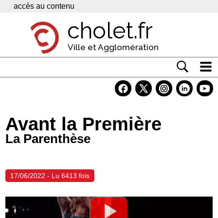
Panneau de gestion des cookies
accès au contenu
cholet.fr
Ville et Agglomération
Actualité
Vivre à Cholet
Avant la Première
Economie
La Parenthèse
Services
Contacts
17/06/2022 - Lu 6413 fois