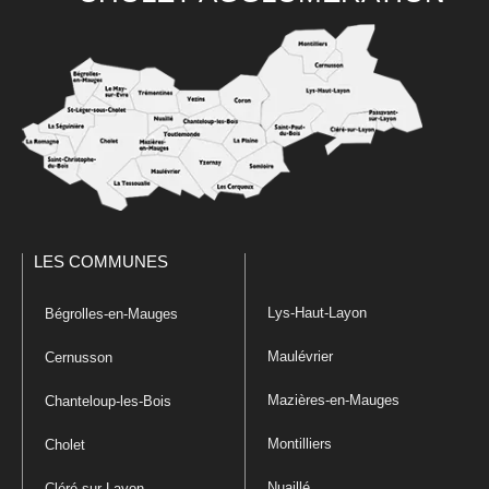
LES COMMUNES
Lys-Haut-Layon
Bégrolles-en-Mauges
Maulévrier
Cernusson
Mazières-en-Mauges
Chanteloup-les-Bois
Montilliers
Cholet
Nuaillé
Cléré-sur-Layon