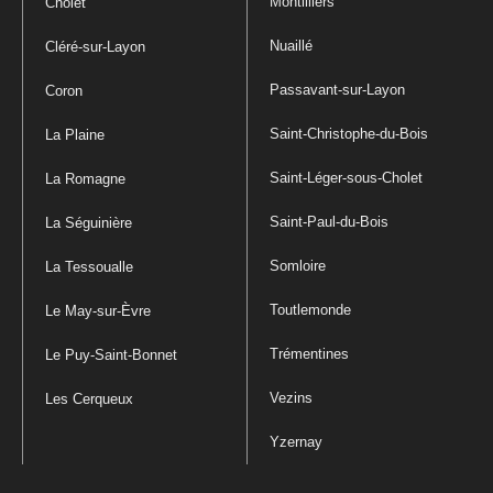
Montilliers
Cholet
Nuaillé
Cléré-sur-Layon
Passavant-sur-Layon
Coron
Saint-Christophe-du-Bois
La Plaine
Saint-Léger-sous-Cholet
La Romagne
Saint-Paul-du-Bois
La Séguinière
Somloire
La Tessoualle
Toutlemonde
Le May-sur-Èvre
Trémentines
Le Puy-Saint-Bonnet
Vezins
Les Cerqueux
Yzernay