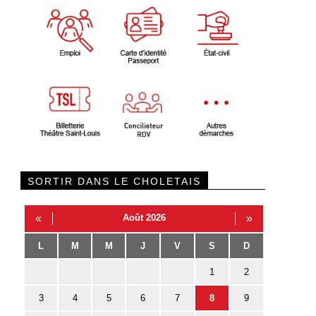
SORTIR DANS LE CHOLETAIS
«
Août 2026
»
L
M
M
J
V
S
D
1
2
3
4
5
6
7
8
9