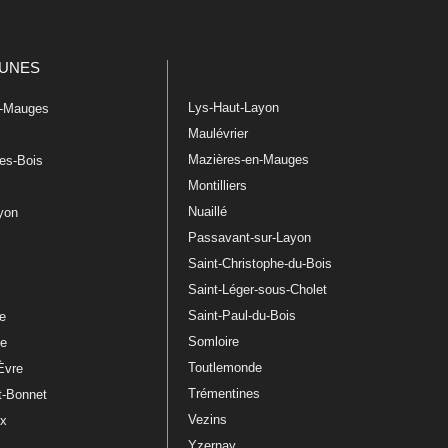
UNES
Lys-Haut-Layon
n-Mauges
Maulévrier
Mazières-en-Mauges
les-Bois
Montilliers
Nuaillé
ayon
Passavant-sur-Layon
Saint-Christophe-du-Bois
Saint-Léger-sous-Cholet
e
Saint-Paul-du-Bois
re
Somloire
le
Toutlemonde
Èvre
Trémentines
t-Bonnet
Vezins
ux
Yzernay