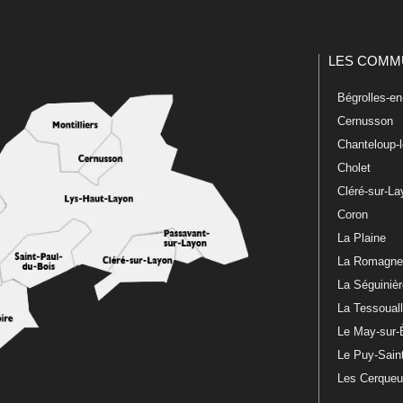
LES COMM
Bégrolles-e
Cernusson
Chanteloup-
Cholet
Cléré-sur-L
Coron
La Plaine
La Romagn
La Séguiniè
La Tessoual
Le May-sur-
Le Puy-Sain
Les Cerque