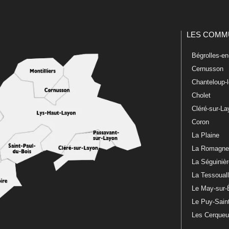
LES COMM
Bégrolles-e
Cernusson
Chanteloup-
Cholet
Cléré-sur-L
Coron
La Plaine
La Romagn
La Séguiniè
La Tessoual
Le May-sur-
Le Puy-Sain
Les Cerque