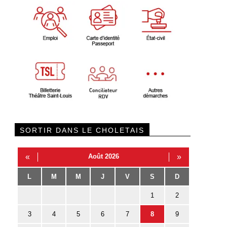
SORTIR DANS LE CHOLETAIS
«
Août 2026
»
L
M
M
J
V
S
D
1
2
3
4
5
6
7
8
9