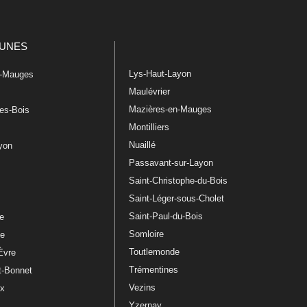
UNES
Lys-Haut-Layon
n-Mauges
Maulévrier
Mazières-en-Mauges
les-Bois
Montilliers
Nuaillé
ayon
Passavant-sur-Layon
Saint-Christophe-du-Bois
Saint-Léger-sous-Cholet
e
Saint-Paul-du-Bois
re
Somloire
le
Toutlemonde
Èvre
Trémentines
t-Bonnet
Vezins
ux
Yzernay