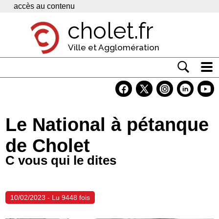
Panneau de gestion des cookies
accès au contenu
cholet.fr
Ville et Agglomération
Actualité
Vivre à Cholet
Le National à pétanque
Economie
de Cholet
Services
C vous qui le dites
Contacts
10/02/2023 - Lu 9448 fois