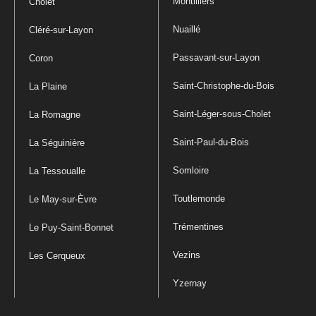
Montilliers
Cholet
Nuaillé
Cléré-sur-Layon
Passavant-sur-Layon
Coron
Saint-Christophe-du-Bois
La Plaine
Saint-Léger-sous-Cholet
La Romagne
Saint-Paul-du-Bois
La Séguinière
Somloire
La Tessoualle
Toutlemonde
Le May-sur-Èvre
Trémentines
Le Puy-Saint-Bonnet
Vezins
Les Cerqueux
Yzernay