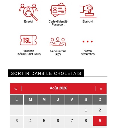
SORTIR DANS LE CHOLETAIS
«
Août 2026
»
L
M
M
J
V
S
D
1
2
3
4
5
6
7
8
9