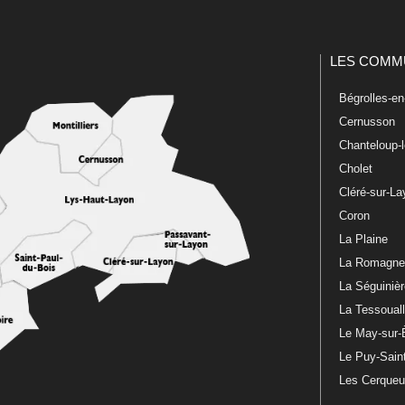
LES COMM
Bégrolles-e
Cernusson
Chanteloup-
Cholet
Cléré-sur-L
Coron
La Plaine
La Romagn
La Séguiniè
La Tessoual
Le May-sur-
Le Puy-Sain
Les Cerque