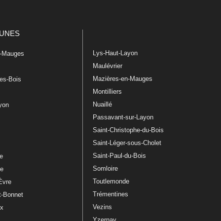
UNES
Lys-Haut-Layon
n-Mauges
Maulévrier
Mazières-en-Mauges
les-Bois
Montilliers
Nuaillé
ayon
Passavant-sur-Layon
Saint-Christophe-du-Bois
Saint-Léger-sous-Cholet
e
Saint-Paul-du-Bois
re
Somloire
le
Toutlemonde
Èvre
Trémentines
t-Bonnet
Vezins
ux
Yzernay