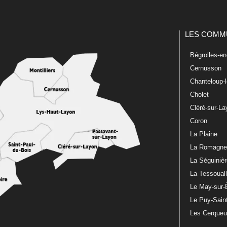
LES COMM
Bégrolles-e
Cernusson
Chanteloup-
Cholet
Cléré-sur-L
Coron
La Plaine
La Romagn
La Séguiniè
La Tessoual
Le May-sur-
Le Puy-Sain
Les Cerque