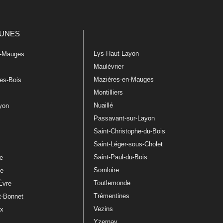
UNES
Lys-Haut-Layon
n-Mauges
Maulévrier
Mazières-en-Mauges
les-Bois
Montilliers
Nuaillé
ayon
Passavant-sur-Layon
Saint-Christophe-du-Bois
Saint-Léger-sous-Cholet
e
Saint-Paul-du-Bois
re
Somloire
le
Toutlemonde
Èvre
Trémentines
t-Bonnet
Vezins
ux
Yzernay