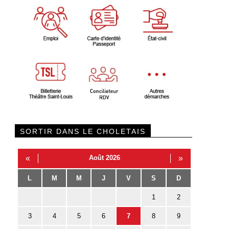
SORTIR DANS LE CHOLETAIS
«
Août 2026
»
L
M
M
J
V
S
D
1
2
3
4
5
6
7
8
9