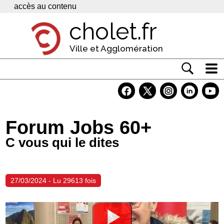
Panneau de gestion des cookies
accès au contenu
cholet.fr
Ville et Agglomération
Actualité
Vivre à Cholet
Forum Jobs 60+
Economie
C vous qui le dites
Services
Contacts
27/03/2024 - Lu 29613 fois