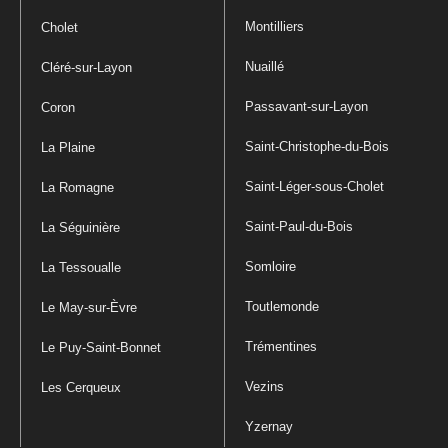
Montilliers
Cholet
Nuaillé
Cléré-sur-Layon
Passavant-sur-Layon
Coron
Saint-Christophe-du-Bois
La Plaine
Saint-Léger-sous-Cholet
La Romagne
Saint-Paul-du-Bois
La Séguinière
Somloire
La Tessoualle
Toutlemonde
Le May-sur-Èvre
Trémentines
Le Puy-Saint-Bonnet
Vezins
Les Cerqueux
Yzernay