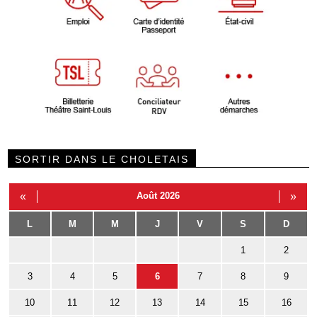
SORTIR DANS LE CHOLETAIS
«
Août 2026
»
L
M
M
J
V
S
D
1
2
3
4
5
6
7
8
9
10
11
12
13
14
15
16