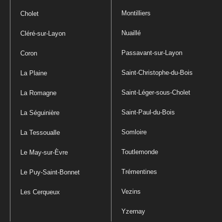
Montilliers
Cholet
Nuaillé
Cléré-sur-Layon
Passavant-sur-Layon
Coron
Saint-Christophe-du-Bois
La Plaine
Saint-Léger-sous-Cholet
La Romagne
Saint-Paul-du-Bois
La Séguinière
Somloire
La Tessoualle
Toutlemonde
Le May-sur-Èvre
Trémentines
Le Puy-Saint-Bonnet
Vezins
Les Cerqueux
Yzernay