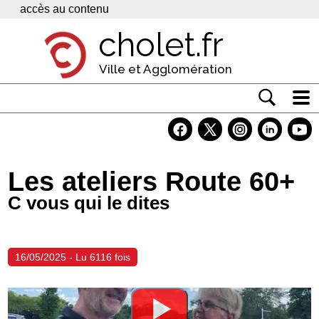
Panneau de gestion des cookies
accès au contenu
cholet.fr
Ville et Agglomération
Actualité
Vivre à Cholet
Les ateliers Route 60+
Economie
C vous qui le dites
Services
Contacts
16/05/2025 - Lu 6116 fois