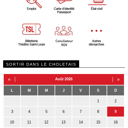
SORTIR DANS LE CHOLETAIS
«
Août 2026
»
L
M
M
J
V
S
D
1
2
3
4
5
6
7
8
9
10
11
12
13
14
15
16