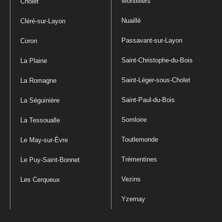
Montilliers
Cholet
Nuaillé
Cléré-sur-Layon
Passavant-sur-Layon
Coron
Saint-Christophe-du-Bois
La Plaine
Saint-Léger-sous-Cholet
La Romagne
Saint-Paul-du-Bois
La Séguinière
Somloire
La Tessoualle
Toutlemonde
Le May-sur-Èvre
Trémentines
Le Puy-Saint-Bonnet
Vezins
Les Cerqueux
Yzernay