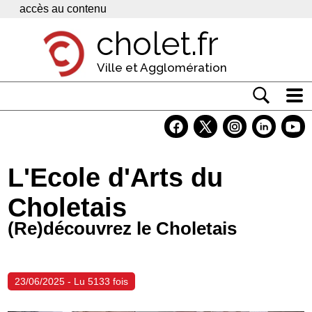
Panneau de gestion des cookies
accès au contenu
cholet.fr
Ville et Agglomération
Actualité
Vivre à Cholet
L'Ecole d'Arts du
Economie
Choletais
Services
(Re)découvrez le Choletais
Contacts
23/06/2025 - Lu 5133 fois