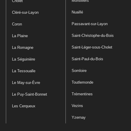
Montilliers
Cholet
Nuaillé
Cléré-sur-Layon
Passavant-sur-Layon
Coron
Saint-Christophe-du-Bois
La Plaine
Saint-Léger-sous-Cholet
La Romagne
Saint-Paul-du-Bois
La Séguinière
Somloire
La Tessoualle
Toutlemonde
Le May-sur-Èvre
Trémentines
Le Puy-Saint-Bonnet
Vezins
Les Cerqueux
Yzernay