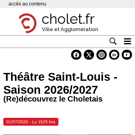
Panneau de gestion des cookies
accès au contenu
cholet.fr
Ville et Agglomération
Actualité
Vivre à Cholet
Théâtre Saint-Louis -
Economie
Saison 2026/2027
Services
(Re)découvrez le Choletais
Contacts
01/07/2026 - Lu 1529 fois