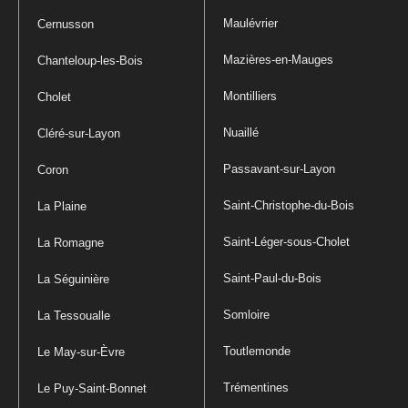
Maulévrier
Cernusson
Mazières-en-Mauges
Chanteloup-les-Bois
Montilliers
Cholet
Nuaillé
Cléré-sur-Layon
Passavant-sur-Layon
Coron
Saint-Christophe-du-Bois
La Plaine
Saint-Léger-sous-Cholet
La Romagne
Saint-Paul-du-Bois
La Séguinière
Somloire
La Tessoualle
Toutlemonde
Le May-sur-Èvre
Trémentines
Le Puy-Saint-Bonnet