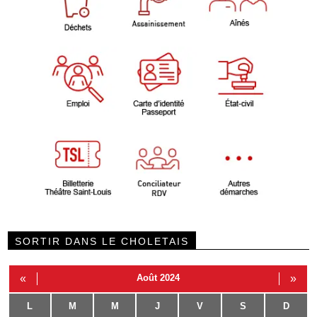
SORTIR DANS LE CHOLETAIS
«
Août 2024
»
L
M
M
J
V
S
D