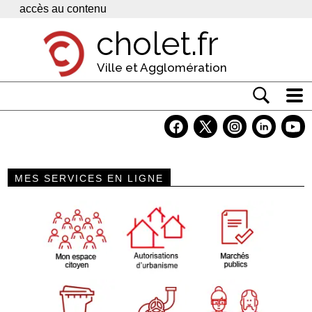
Panneau de gestion des cookies
accès au contenu
cholet.fr
Ville et Agglomération
Actualité
Vivre à Cholet
MES SERVICES EN LIGNE
Economie
Services
Contacts