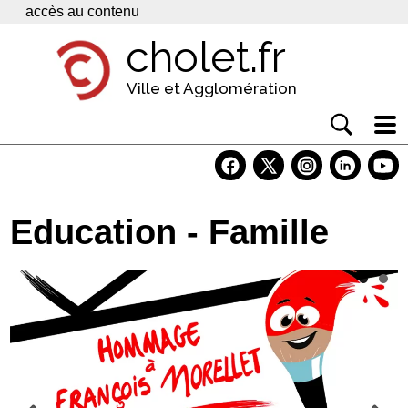
Panneau de gestion des cookies
accès au contenu
cholet.fr
Ville et Agglomération
Actualité
Vivre à Cholet
Education - Famille
Economie
Services
Contacts