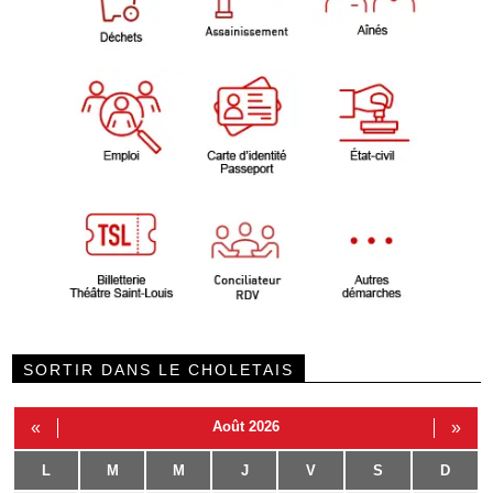
SORTIR DANS LE CHOLETAIS
«
Août 2026
»
L
M
M
J
V
S
D