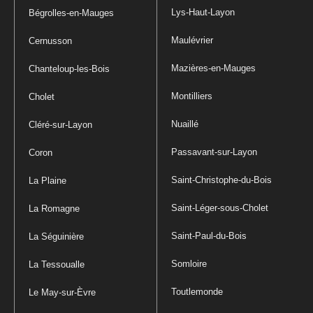
Lys-Haut-Layon
Bégrolles-en-Mauges
Maulévrier
Cernusson
Mazières-en-Mauges
Chanteloup-les-Bois
Montilliers
Cholet
Nuaillé
Cléré-sur-Layon
Passavant-sur-Layon
Coron
Saint-Christophe-du-Bois
La Plaine
Saint-Léger-sous-Cholet
La Romagne
Saint-Paul-du-Bois
La Séguinière
Somloire
La Tessoualle
Toutlemonde
Le May-sur-Èvre