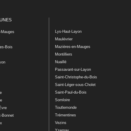
UNES
Lys-Haut-Layon
n-Mauges
Maulévrier
Mazières-en-Mauges
les-Bois
Montilliers
Nuaillé
ayon
Passavant-sur-Layon
Saint-Christophe-du-Bois
Saint-Léger-sous-Cholet
e
Saint-Paul-du-Bois
re
Somloire
le
Toutlemonde
Èvre
Trémentines
t-Bonnet
Vezins
ux
Yzernay