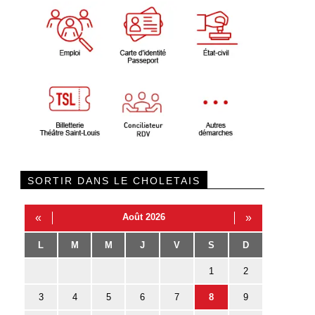
SORTIR DANS LE CHOLETAIS
«
Août 2026
»
L
M
M
J
V
S
D
1
2
3
4
5
6
7
8
9