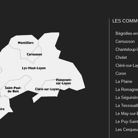
LES COMM
Bégrolles-e
Cernusson
Chanteloup-
Cholet
Cléré-sur-L
Coron
La Plaine
La Romagn
La Séguiniè
La Tessoual
Le May-sur-
Le Puy-Sain
Les Cerque