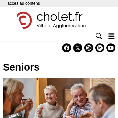
Panneau de gestion des cookies
accès au contenu
cholet.fr
Ville et Agglomération
Actualité
Vivre à Cholet
Seniors
Economie
Services
Contacts