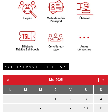
SORTIR DANS LE CHOLETAIS
«
Mai 2025
»
L
M
M
J
V
S
D
1
2
3
4
5
6
7
8
9
10
11