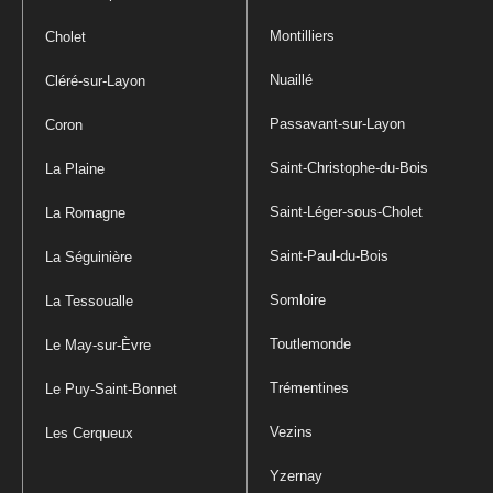
Montilliers
Cholet
Nuaillé
Cléré-sur-Layon
Passavant-sur-Layon
Coron
Saint-Christophe-du-Bois
La Plaine
Saint-Léger-sous-Cholet
La Romagne
Saint-Paul-du-Bois
La Séguinière
Somloire
La Tessoualle
Toutlemonde
Le May-sur-Èvre
Trémentines
Le Puy-Saint-Bonnet
Vezins
Les Cerqueux
Yzernay