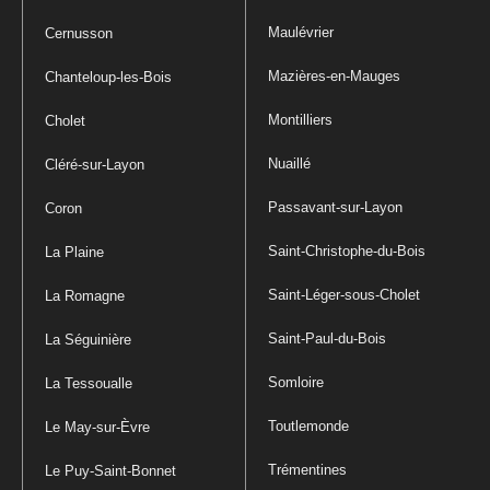
Maulévrier
Cernusson
Mazières-en-Mauges
Chanteloup-les-Bois
Montilliers
Cholet
Nuaillé
Cléré-sur-Layon
Passavant-sur-Layon
Coron
Saint-Christophe-du-Bois
La Plaine
Saint-Léger-sous-Cholet
La Romagne
Saint-Paul-du-Bois
La Séguinière
Somloire
La Tessoualle
Toutlemonde
Le May-sur-Èvre
Trémentines
Le Puy-Saint-Bonnet