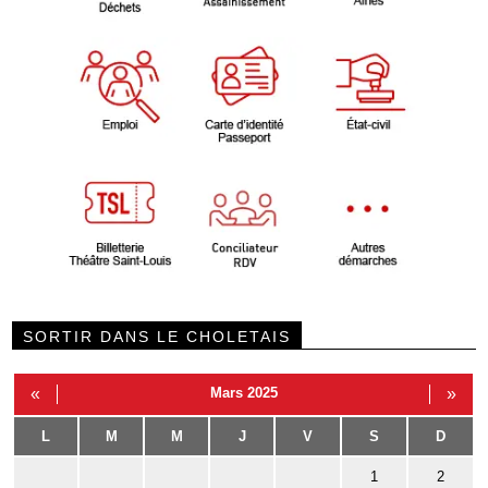
SORTIR DANS LE CHOLETAIS
«
Mars 2025
»
L
M
M
J
V
S
D
1
2