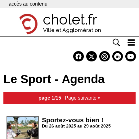
Panneau de gestion des cookies
accès au contenu
cholet.fr
Ville et Agglomération
Actualité
Vivre à Cholet
Le Sport - Agenda
Economie
Services
page 1/15
|
Page suivante »
Contacts
Sportez-vous bien !
Du 26 août 2025 au 29 août 2025