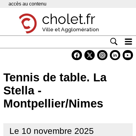
Panneau de gestion des cookies
accès au contenu
cholet.fr
Ville et Agglomération
Actualité
Vivre à Cholet
Tennis de table. La
Economie
Stella -
Services
Montpellier/Nimes
Contacts
Le 10 novembre 2025