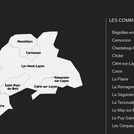
LES COMM
Bégrolles-e
Cernusson
Chanteloup-
Cholet
Cléré-sur-L
Coron
La Plaine
La Romagn
La Séguiniè
La Tessoual
Le May-sur-
Le Puy-Sain
Les Cerque