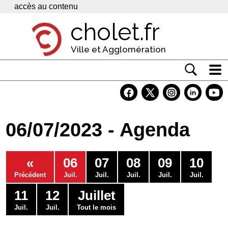
Panneau de gestion des cookies
accès au contenu
cholet.fr
Ville et Agglomération
Actualité
Vivre à Cholet
06/07/2023 - Agenda
Economie
Services
«
06
07
08
09
10
Contacts
Précédent
Juil.
Juil.
Juil.
Juil.
Juil.
11
12
Juillet
Juil.
Juil.
Tout le mois