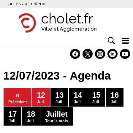
Panneau de gestion des cookies
accès au contenu
cholet.fr
Ville et Agglomération
Actualité
Vivre à Cholet
12/07/2023 - Agenda
Economie
Services
«
12
13
14
15
16
Contacts
Précédent
Juil.
Juil.
Juil.
Juil.
Juil.
17
18
Juillet
Juil.
Juil.
Tout le mois