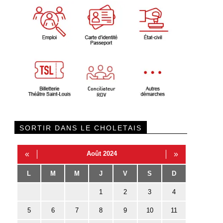
SORTIR DANS LE CHOLETAIS
«
Août 2024
»
L
M
M
J
V
S
D
1
2
3
4
5
6
7
8
9
10
11