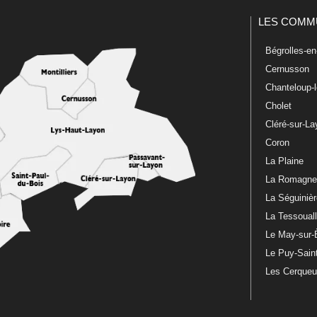
LES COMM
Bégrolles-e
Cernusson
Chanteloup-
Cholet
Cléré-sur-L
Coron
La Plaine
La Romagn
La Séguiniè
La Tessoual
Le May-sur-
Le Puy-Sain
Les Cerque