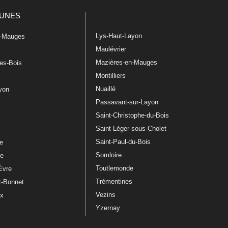
UNES
Lys-Haut-Layon
n-Mauges
Maulévrier
Mazières-en-Mauges
les-Bois
Montilliers
Nuaillé
ayon
Passavant-sur-Layon
Saint-Christophe-du-Bois
Saint-Léger-sous-Cholet
e
Saint-Paul-du-Bois
re
Somloire
le
Toutlemonde
Èvre
Trémentines
t-Bonnet
Vezins
ux
Yzernay