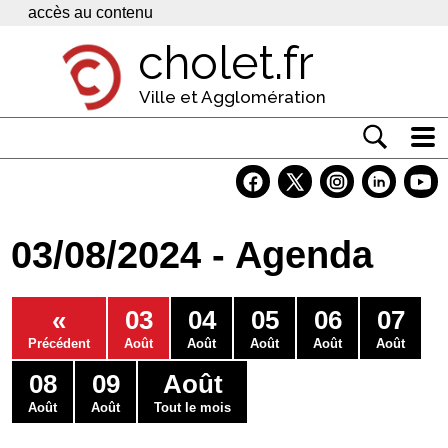
Panneau de gestion des cookies
accès au contenu
cholet.fr
Ville et Agglomération
Actualité
Vivre à Cholet
03/08/2024 - Agenda
Economie
Services
«
03
04
05
06
07
Contacts
Précédent
Août
Août
Août
Août
Août
08
09
Août
Août
Août
Tout le mois