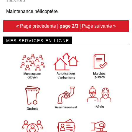
11/02/2010
Maintenance hélicoptère
« Page précédente
|
page 2/3
|
Page suivante »
MES SERVICES EN LIGNE