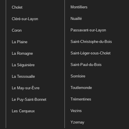
Montilliers
Cholet
Nuaillé
Cléré-sur-Layon
Passavant-sur-Layon
Coron
Saint-Christophe-du-Bois
La Plaine
Saint-Léger-sous-Cholet
La Romagne
Saint-Paul-du-Bois
La Séguinière
Somloire
La Tessoualle
Toutlemonde
Le May-sur-Èvre
Trémentines
Le Puy-Saint-Bonnet
Vezins
Les Cerqueux
Yzernay