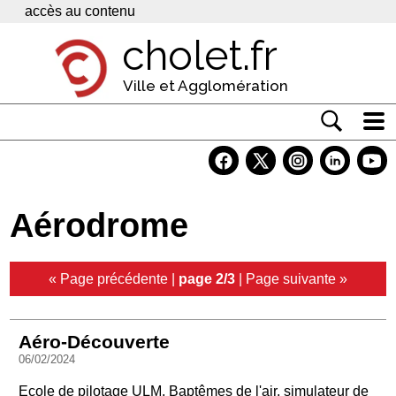
Panneau de gestion des cookies
accès au contenu
cholet.fr
Ville et Agglomération
Actualité
Vivre à Cholet
Aérodrome
Economie
Services
« Page précédente
|
page 2/3
|
Page suivante »
Contacts
Aéro-Découverte
06/02/2024
Ecole de pilotage ULM, Baptêmes de l'air, simulateur de