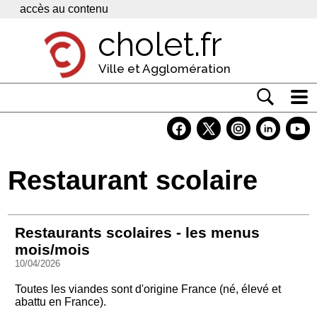
Panneau de gestion des cookies
accès au contenu
cholet.fr
Ville et Agglomération
Actualité
Vivre à Cholet
Restaurant scolaire
Economie
Services
Restaurants scolaires - les menus
Contacts
mois/mois
10/04/2026
Toutes les viandes sont d'origine France (né, élevé et
abattu en France).