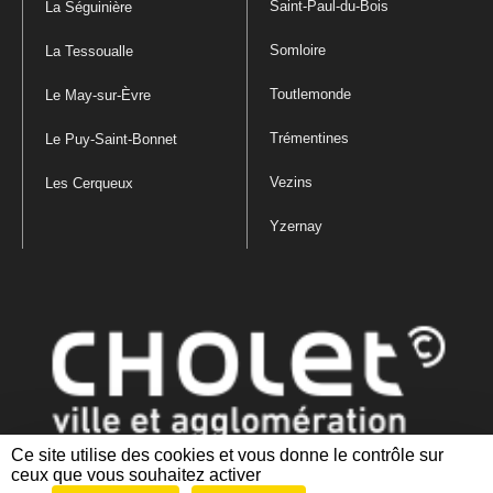
Saint-Paul-du-Bois
La Séguinière
Somloire
La Tessoualle
Toutlemonde
Le May-sur-Èvre
Trémentines
Le Puy-Saint-Bonnet
Vezins
Les Cerqueux
Yzernay
Ce site utilise des cookies et vous donne le contrôle sur
ceux que vous souhaitez activer
Mentions légales
|
Politique de confidentialité
|
Politique de gestion