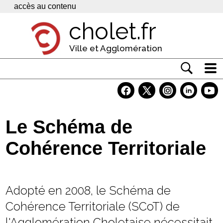
Panneau de gestion des cookies
accès au contenu
cholet.fr
Ville et Agglomération
Actualité
Vivre à Cholet
Le Schéma de
Economie
Cohérence Territoriale
Services
Contacts
Adopté en 2008, le Schéma de
Cohérence Territoriale (SCoT) de
l'Agglomération Choletaise nécessitait