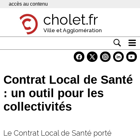
Panneau de gestion des cookies
accès au contenu
cholet.fr
Ville et Agglomération
Actualité
Vivre à Cholet
Contrat Local de Santé
Economie
: un outil pour les
Services
collectivités
Contacts
Le Contrat Local de Santé porté