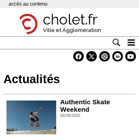
Panneau de gestion des cookies
accès au contenu
cholet.fr
Ville et Agglomération
Actualité
Vivre à Cholet
Actualités
Economie
Services
Authentic Skate
Contacts
Weekend
06/08/2026