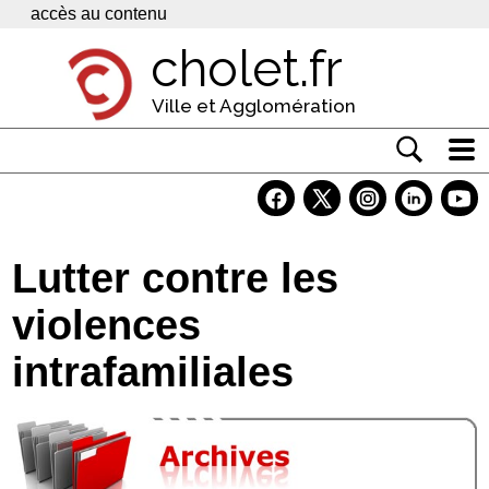
Panneau de gestion des cookies
accès au contenu
cholet.fr
Ville et Agglomération
Actualité
Vivre à Cholet
Lutter contre les
Economie
violences
Services
intrafamiliales
Contacts