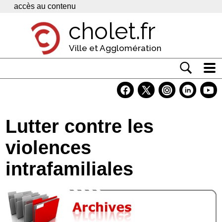
Panneau de gestion des cookies
accès au contenu
cholet.fr
Ville et Agglomération
Actualité
Vivre à Cholet
Lutter contre les
Economie
violences
Services
intrafamiliales
Contacts