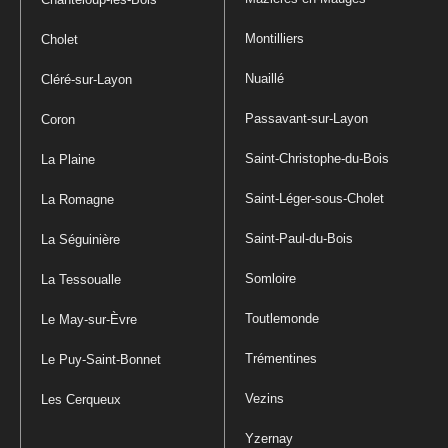
Montilliers
Cholet
Nuaillé
Cléré-sur-Layon
Passavant-sur-Layon
Coron
Saint-Christophe-du-Bois
La Plaine
Saint-Léger-sous-Cholet
La Romagne
Saint-Paul-du-Bois
La Séguinière
Somloire
La Tessoualle
Toutlemonde
Le May-sur-Èvre
Trémentines
Le Puy-Saint-Bonnet
Vezins
Les Cerqueux
Yzernay