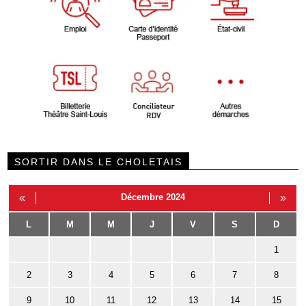
SORTIR DANS LE CHOLETAIS
«
Décembre 2024
»
L
M
M
J
V
S
D
1
2
3
4
5
6
7
8
9
10
11
12
13
14
15