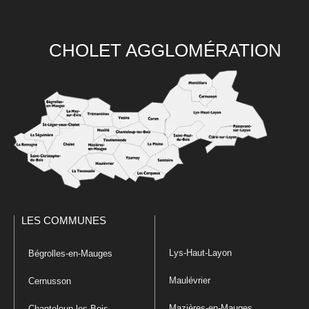
CHOLET AGGLOMÉRATION
LES COMMUNES
Lys-Haut-Layon
Bégrolles-en-Mauges
Maulévrier
Cernusson
Mazières-en-Mauges
Chanteloup-les-Bois