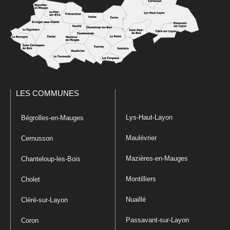
LES COMMUNES
Lys-Haut-Layon
Bégrolles-en-Mauges
Maulévrier
Cernusson
Mazières-en-Mauges
Chanteloup-les-Bois
Montilliers
Cholet
Nuaillé
Cléré-sur-Layon
Passavant-sur-Layon
Coron