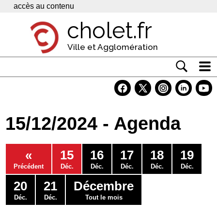
Panneau de gestion des cookies
accès au contenu
cholet.fr
Ville et Agglomération
Actualité
Vivre à Cholet
15/12/2024 - Agenda
Economie
Services
«
15
16
17
18
19
Contacts
Précédent
Déc.
Déc.
Déc.
Déc.
Déc.
20
21
Décembre
Déc.
Déc.
Tout le mois