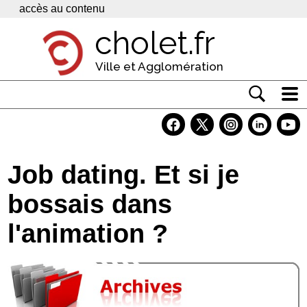
Panneau de gestion des cookies
accès au contenu
cholet.fr
Ville et Agglomération
Actualité
Vivre à Cholet
Job dating. Et si je
Economie
bossais dans
Services
l'animation ?
Contacts