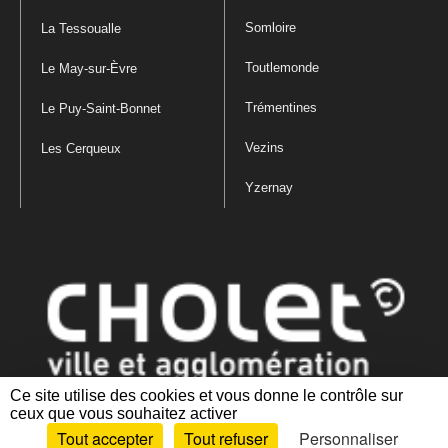
Somloire
La Tessoualle
Toutlemonde
Le May-sur-Èvre
Trémentines
Le Puy-Saint-Bonnet
Vezins
Les Cerqueux
Yzernay
Ce site utilise des cookies et vous donne le contrôle sur
ceux que vous souhaitez activer
Mentions légales
|
Politique de confidentialité
|
Politique de gestion
Tout accepter
Tout refuser
Personnaliser
des cookies
|
Plan du site
|
Accessibilité : partiellement conforme