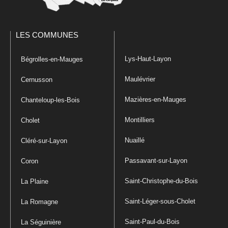
LES COMMUNES
Lys-Haut-Layon
Bégrolles-en-Mauges
Maulévrier
Cernusson
Mazières-en-Mauges
Chanteloup-les-Bois
Montilliers
Cholet
Nuaillé
Cléré-sur-Layon
Passavant-sur-Layon
Coron
Saint-Christophe-du-Bois
La Plaine
Saint-Léger-sous-Cholet
La Romagne
Saint-Paul-du-Bois
La Séguinière