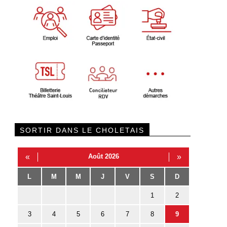
SORTIR DANS LE CHOLETAIS
«
Août 2026
»
L
M
M
J
V
S
D
1
2
3
4
5
6
7
8
9