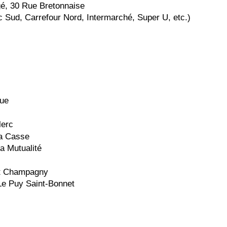
é, 30 Rue Bretonnaise
c Sud, Carrefour Nord, Intermarché, Super U, etc.)
gue
lerc
la Casse
la Mutualité
t Champagny
Le Puy Saint-Bonnet