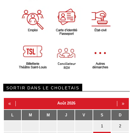
SORTIR DANS LE CHOLETAIS
«
Août 2026
»
L
M
M
J
V
S
D
1
2