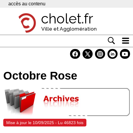
Panneau de gestion des cookies
accès au contenu
cholet.fr
Ville et Agglomération
Actualité
Vivre à Cholet
Octobre Rose
Economie
Services
Contacts
Mise à jour le 10/09/2025 - Lu 46823 fois