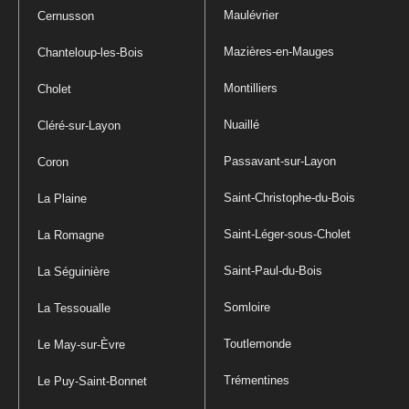
Maulévrier
Cernusson
Mazières-en-Mauges
Chanteloup-les-Bois
Montilliers
Cholet
Nuaillé
Cléré-sur-Layon
Passavant-sur-Layon
Coron
Saint-Christophe-du-Bois
La Plaine
Saint-Léger-sous-Cholet
La Romagne
Saint-Paul-du-Bois
La Séguinière
Somloire
La Tessoualle
Toutlemonde
Le May-sur-Èvre
Trémentines
Le Puy-Saint-Bonnet