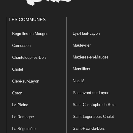
LES COMMUNES
Lys-Haut-Layon
Bégrolles-en-Mauges
Maulévrier
Cernusson
Mazières-en-Mauges
Chanteloup-les-Bois
Montilliers
Cholet
Nuaillé
Cléré-sur-Layon
Passavant-sur-Layon
Coron
Saint-Christophe-du-Bois
La Plaine
Saint-Léger-sous-Cholet
La Romagne
Saint-Paul-du-Bois
La Séguinière