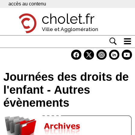
Panneau de gestion des cookies
accès au contenu
cholet.fr
Ville et Agglomération
Actualité
Vivre à Cholet
Journées des droits de
Economie
l'enfant - Autres
Services
évènements
Contacts