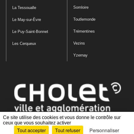
Somloire
La Tessoualle
Toutlemonde
Le May-sur-Èvre
Trémentines
Le Puy-Saint-Bonnet
Vezins
Les Cerqueux
Yzernay
Ce site utilise des cookies et vous donne le contrôle sur
ceux que vous souhaitez activer
Mentions légales
|
Politique de confidentialité
|
Politique de gestion
Tout accepter
Tout refuser
Personnaliser
des cookies
|
Plan du site
|
Accessibilité : partiellement conforme