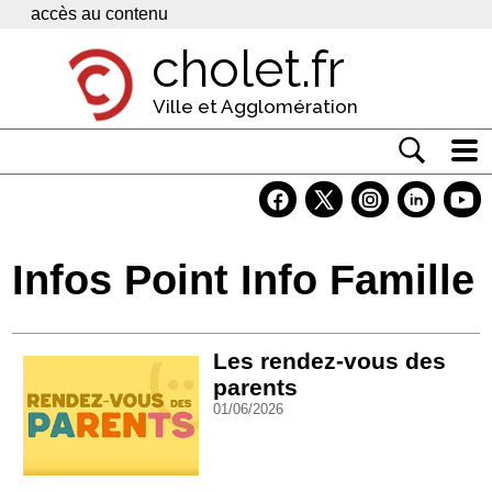
Panneau de gestion des cookies
accès au contenu
cholet.fr
Ville et Agglomération
Actualité
Vivre à Cholet
Infos Point Info Famille
Economie
Services
Les rendez-vous des
Contacts
parents
01/06/2026