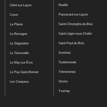
Nuaillé
Cléré-sur-Layon
Passavant-sur-Layon
Coron
Saint-Christophe-du-Bois
La Plaine
Saint-Léger-sous-Cholet
La Romagne
Saint-Paul-du-Bois
La Séguinière
Somloire
La Tessoualle
Toutlemonde
Le May-sur-Èvre
Trémentines
Le Puy-Saint-Bonnet
Vezins
Les Cerqueux
Yzernay