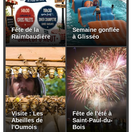
Fête de la
Semaine gonflée
Raimbaudière
à Glisséo
Visite : Les
Fête de l'été à
Abeilles de
Saint-Paul-du-
l'Oumois
Bois