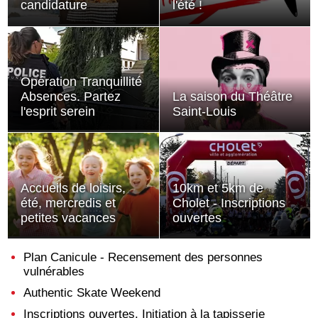
candidature
l'été !
Opération Tranquillité
Absences. Partez
La saison du Théâtre
l'esprit serein
Saint-Louis
Accueils de loisirs,
10km et 5km de
été, mercredis et
Cholet - Inscriptions
petites vacances
ouvertes
Plan Canicule - Recensement des personnes
vulnérables
Authentic Skate Weekend
Inscriptions ouvertes. Initiation à la tapisserie