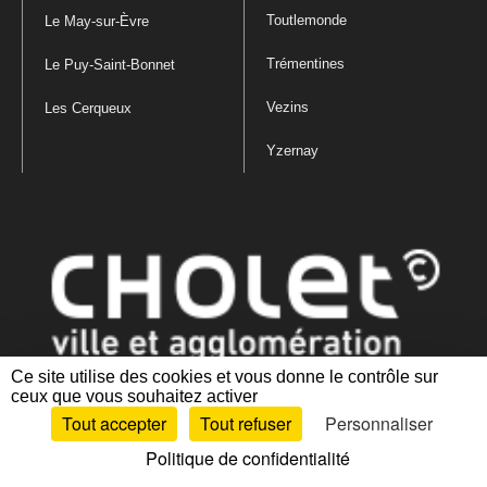
Toutlemonde
Le May-sur-Èvre
Trémentines
Le Puy-Saint-Bonnet
Vezins
Les Cerqueux
Yzernay
Ce site utilise des cookies et vous donne le contrôle sur
ceux que vous souhaitez activer
Mentions légales
|
Politique de confidentialité
|
Politique de gestion
Tout accepter
Tout refuser
Personnaliser
des cookies
|
Plan du site
|
Accessibilité : partiellement conforme
Politique de confidentialité
Artiphp - Ronald Guérin
© 2001-2024 est un logiciel libre distribué sous licence GPL.