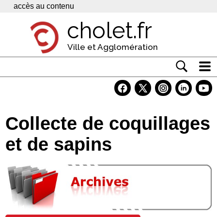
Panneau de gestion des cookies
accès au contenu
cholet.fr
Ville et Agglomération
Actualité
Vivre à Cholet
Collecte de coquillages
Economie
et de sapins
Services
Contacts