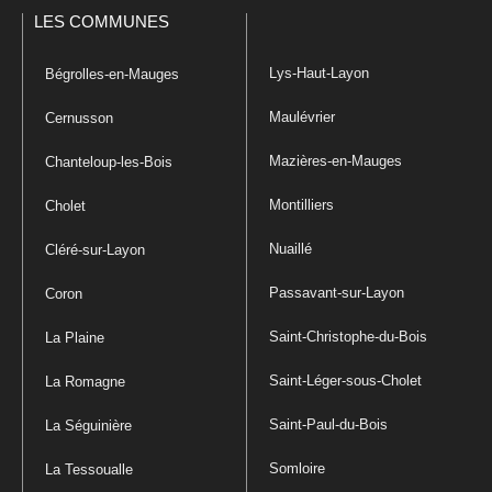
LES COMMUNES
Lys-Haut-Layon
Bégrolles-en-Mauges
Maulévrier
Cernusson
Mazières-en-Mauges
Chanteloup-les-Bois
Montilliers
Cholet
Nuaillé
Cléré-sur-Layon
Passavant-sur-Layon
Coron
Saint-Christophe-du-Bois
La Plaine
Saint-Léger-sous-Cholet
La Romagne
Saint-Paul-du-Bois
La Séguinière
Somloire
La Tessoualle