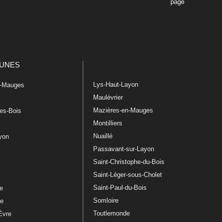
page
UNES
Lys-Haut-Layon
n-Mauges
Maulévrier
Mazières-en-Mauges
les-Bois
Montilliers
Nuaillé
ayon
Passavant-sur-Layon
Saint-Christophe-du-Bois
Saint-Léger-sous-Cholet
e
Saint-Paul-du-Bois
re
Somloire
le
Toutlemonde
Èvre