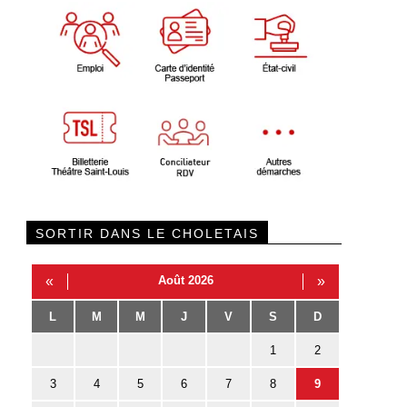
SORTIR DANS LE CHOLETAIS
«
Août 2026
»
L
M
M
J
V
S
D
1
2
3
4
5
6
7
8
9