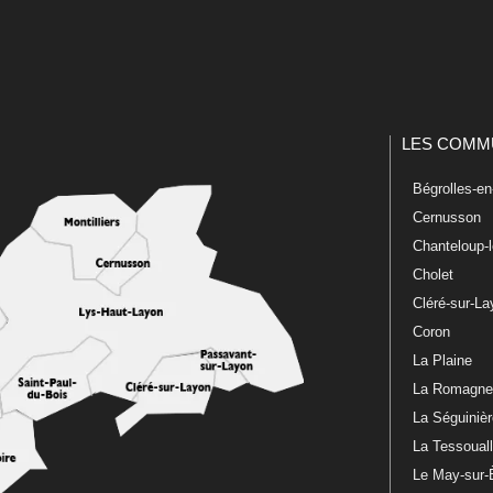
LES COMM
Bégrolles-e
Cernusson
Chanteloup-
Cholet
Cléré-sur-L
Coron
La Plaine
La Romagn
La Séguiniè
La Tessoual
Le May-sur-