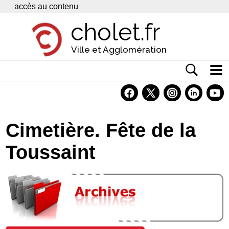
Panneau de gestion des cookies
accès au contenu
cholet.fr
Ville et Agglomération
Actualité
Vivre à Cholet
Cimetière. Fête de la
Economie
Toussaint
Services
Contacts