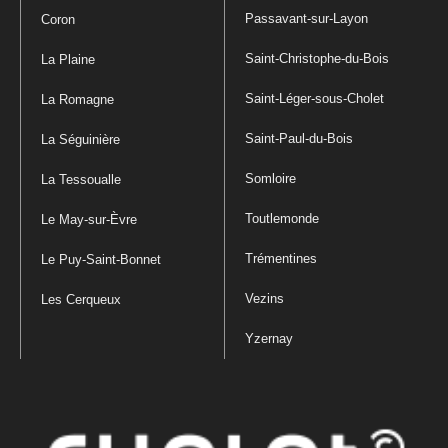
Passavant-sur-Layon
Coron
Saint-Christophe-du-Bois
La Plaine
Saint-Léger-sous-Cholet
La Romagne
Saint-Paul-du-Bois
La Séguinière
Somloire
La Tessoualle
Toutlemonde
Le May-sur-Èvre
Trémentines
Le Puy-Saint-Bonnet
Vezins
Les Cerqueux
Yzernay