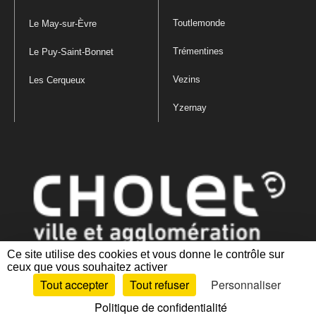
Toutlemonde
Le May-sur-Èvre
Trémentines
Le Puy-Saint-Bonnet
Vezins
Les Cerqueux
Yzernay
Ce site utilise des cookies et vous donne le contrôle sur
ceux que vous souhaitez activer
Mentions légales
|
Politique de confidentialité
|
Politique de gestion
Tout accepter
Tout refuser
Personnaliser
des cookies
|
Plan du site
|
Accessibilité : partiellement conforme
Politique de confidentialité