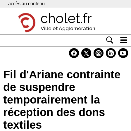
Panneau de gestion des cookies
accès au contenu
cholet.fr
Ville et Agglomération
Actualité
Vivre à Cholet
Fil d'Ariane contrainte
Economie
de suspendre
Services
temporairement la
Contacts
réception des dons
textiles