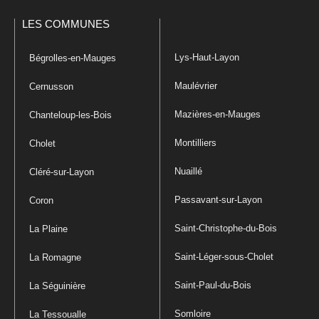
LES COMMUNES
Lys-Haut-Layon
Bégrolles-en-Mauges
Maulévrier
Cernusson
Mazières-en-Mauges
Chanteloup-les-Bois
Montilliers
Cholet
Nuaillé
Cléré-sur-Layon
Passavant-sur-Layon
Coron
Saint-Christophe-du-Bois
La Plaine
Saint-Léger-sous-Cholet
La Romagne
Saint-Paul-du-Bois
La Séguinière
Somloire
La Tessoualle