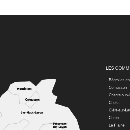
LES COMM
Bégrolles-e
Cernusson
Chanteloup-
Cholet
Cléré-sur-L
Coron
La Plaine