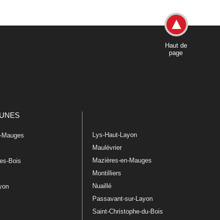
Haut de
page
UNES
Lys-Haut-Layon
n-Mauges
Maulévrier
Mazières-en-Mauges
les-Bois
Montilliers
Nuaillé
ayon
Passavant-sur-Layon
Saint-Christophe-du-Bois