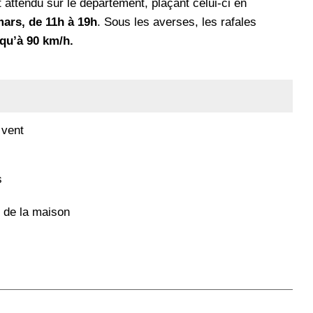
 attendu sur le département, plaçant celui-ci en
ars, de 11h à 19h
. Sous les averses, les rafales
qu’à 90 km/h.
 vent
s
r de la maison