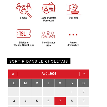
SORTIR DANS LE CHOLETAIS
«
Août 2026
»
L
M
M
J
V
S
D
1
2
3
4
5
6
7
8
9