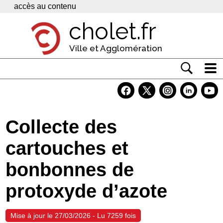
Panneau de gestion des cookies
accès au contenu
cholet.fr
Ville et Agglomération
Actualité
Vivre à Cholet
Collecte des
Economie
cartouches et
Services
bonbonnes de
Contacts
protoxyde d’azote
Mise à jour le 27/03/2026 - Lu 7259 fois