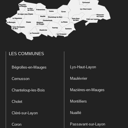
LES COMMUNES
Lys-Haut-Layon
Bégrolles-en-Mauges
Maulévrier
Cernusson
Mazières-en-Mauges
Chanteloup-les-Bois
Montilliers
Cholet
Nuaillé
Cléré-sur-Layon
Passavant-sur-Layon
Coron