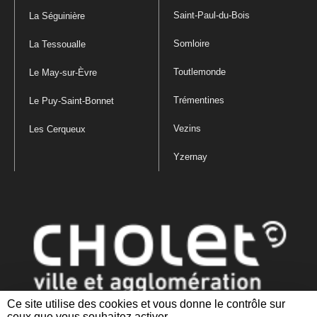
Saint-Paul-du-Bois
La Séguinière
Somloire
La Tessoualle
Toutlemonde
Le May-sur-Èvre
Trémentines
Le Puy-Saint-Bonnet
Vezins
Les Cerqueux
Yzernay
Ce site utilise des cookies et vous donne le contrôle sur
ceux que vous souhaitez activer