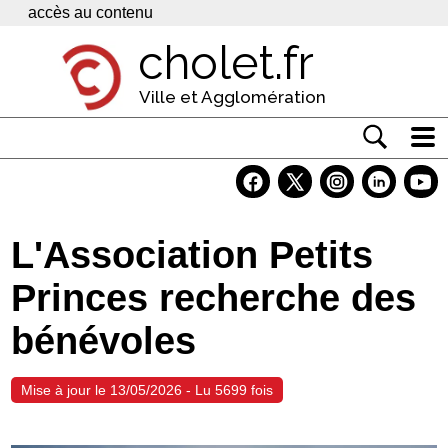
Panneau de gestion des cookies
accès au contenu
cholet.fr
Ville et Agglomération
Actualité
Vivre à Cholet
L'Association Petits
Economie
Princes recherche des
Services
bénévoles
Contacts
Mise à jour le 13/05/2026 - Lu 5699 fois